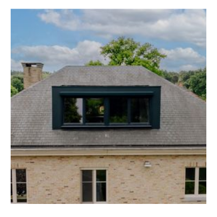
Een dakkapel in één dag: wat wordt er dan juist
geplaatst?
Het klinkt bijna te mooi om waar te zijn: een
nieuwe dakkapel, geplaatst, met ramen en
afgewerkt lan