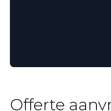
Video wordt pas geladen na toestemming voor marketi
Accepteer cookies om video te laden
Offerte aanv