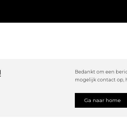
!
Bedankt om een beric
mogelijk contact op, 
Ga naar home